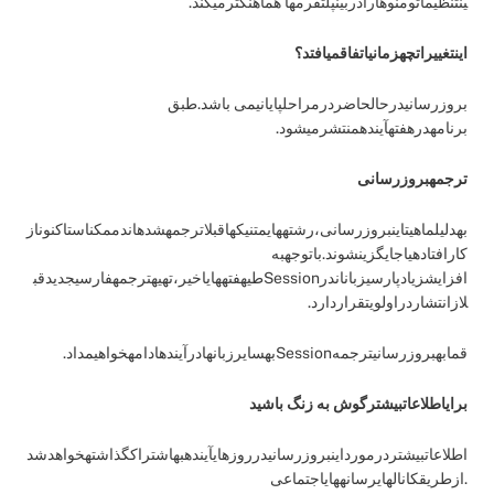
ینتنظیماتومنوهارادربینپلتفرمها هماهنگترمیکند.
اینتغییراتچهزمانیاتفاقمیافتد؟
بروزرسانیدرحالحاضردرمراحلپایانیمی باشد.طبق
برنامهدرهفتهآیندهمنتشرمیشود.
ترجمهبروزرسانی
بهدلیلماهیتاینبروزرسانی،رشتههایمتنیکهاقبلاترجمهشدهاندممکناستاکنوناز
کارافتادهیاجایگزینشوند.باتوجهبه
افزایشزیادپارسیزباناندرSessionطیهفتههایاخیر،تهیهترجمهفارسیجدیدقب
لازانتشاردراولویتقراردارد.
قمابهبروزرسانیترجمهSessionبهسایرزبانهادرآیندهادامهخواهیمداد.
برایاطلاعاتبیشترگوش به زنگ باشید
اطلاعاتبیشتردرمورداینبروزرسانیدرروزهایآیندهبهاشتراکگذاشتهخواهدشد
.ازطریقکانالهایرسانههایاجتماعی