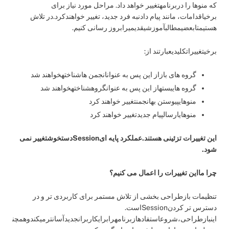
که منوها را دربرنامهتغییر خواهد داد. مراحل مورد نیاز برای
برخیاقدامات، مانند پیام دادنبه فرد جدید، تغییر خواهندکرد.در تلاش
هستیمتابعضیمطالبآموزشیقدیمیرابروز رسانی کنیم.
برخیتغییراتکلیدیعبارتند از:
گروه های بازاز این پس به عنوانانجمن هاشناختهخواهند شد
گروه هایبستهاز این پس به عنوانگروهشناختهخواهند شد
منوهایپیوستن بهانجمنتغییر خواهند کرد
منوهایارسالپیام جدیدتغییر خواهند کرد
این تغییرات تزئینی هستند.عملکرد پایه ایSessionدستخوشتغییر نمی
شود.
چرا مااین تغییرات را اعمال می کنیم؟
تنظیمات بازطراحی بخشی از تلاش مستمر برای کاربردی تر و در
دسترس تر کردنSessionاست.
اینبازطراحی،شروعاستفادهازبرنامهرابرایکاربرانجدیدآسانترمیکندوهمچن