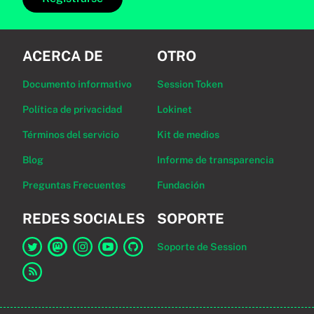
ACERCA DE
OTRO
Documento informativo
Session Token
Política de privacidad
Lokinet
Términos del servicio
Kit de medios
Blog
Informe de transparencia
Preguntas Frecuentes
Fundación
REDES SOCIALES
SOPORTE
Soporte de Session
Enlace a Session en Twitter
Enlace a Session en Mastodon
Enlace a Session en Instagram
Enlace a Session en YouTube
Enlace a Session en GitHub
Enlace al canal RSS