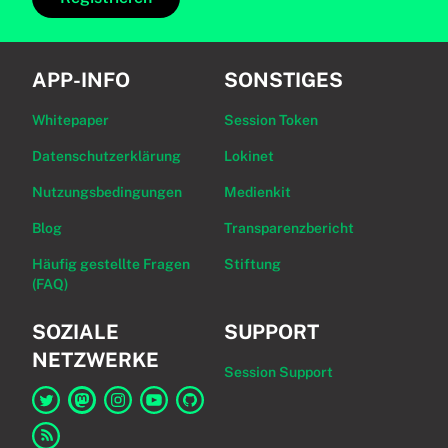
APP-INFO
SONSTIGES
Whitepaper
Session Token
Datenschutzerklärung
Lokinet
Nutzungsbedingungen
Medienkit
Blog
Transparenzbericht
Häufig gestellte Fragen
Stiftung
(FAQ)
SOZIALE
SUPPORT
NETZWERKE
Session Support
Link zu Session auf Twitter
Link zu Session auf Mastodon
Link zu Session auf Instagram
Link zu Session auf YouTube
Link zu Session auf GitHub