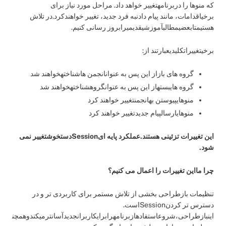
که منوها را دربرنامهتغییر خواهد داد. مراحل مورد نیاز برای
برخیاقدامات، مانند پیام دادنبه فرد جدید، تغییر خواهندکرد.در تلاش
هستیمتابعضیمطالبآموزشیقدیمیرابروز رسانی کنیم.
برخیتغییراتکلیدیعبارتند از:
گروه های بازاز این پس به عنوانانجمن هاشناختهخواهند شد
گروه هایبستهاز این پس به عنوانگروهشناختهخواهند شد
منوهایپیوستن بهانجمنتغییر خواهند کرد
منوهایارسالپیام جدیدتغییر خواهند کرد
این تغییرات تزئینی هستند.عملکرد پایه ایSessionدستخوشتغییر نمی
شود.
چرا مااین تغییرات را اعمال می کنیم؟
تنظیمات بازطراحی بخشی از تلاش مستمر برای کاربردی تر و در
دسترس تر کردنSessionاست.
اینبازطراحی،شروعاستفادهازبرنامهرابرایکاربرانجدیدآسانترمیکندوهمچن