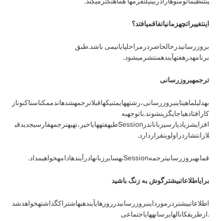
ینتنظیماتومنوهارادربینپلتفرمها هماهنگترمیکند.
اینتغییراتچهزمانیاتفاقمیافتد؟
بروزرسانیدرحالحاضردرمراحلپایانیمی باشد.طبق
برنامهدرهفتهآیندهمنتشرمیشود.
ترجمهبروزرسانی
بهدلیلماهیتاینبروزرسانی،رشتههایمتنیکهاقبلاترجمهشدهاندممکناستاکنوناز
کارافتادهیاجایگزینشوند.باتوجهبه
افزایشزیادپارسیزباناندرSessionطیهفتههایاخیر،تهیهترجمهفارسیجدیدقب
لازانتشاردراولویتقراردارد.
قمابهبروزرسانیترجمهSessionبهسایرزبانهادرآیندهادامهخواهیمداد.
برایاطلاعاتبیشترگوش به زنگ باشید
اطلاعاتبیشتردرمورداینبروزرسانیدرروزهایآیندهبهاشتراکگذاشتهخواهدشد
.ازطریقکانالهایرسانههایاجتماعی