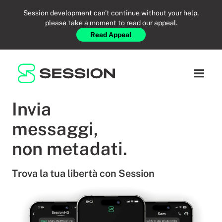
Session development can't continue without your help,
please take a moment to read our appeal.
Read Appeal
RISORSE
BLOG
RETE
Apri il
GITHUB
SESSION TOKEN
AIUTO
Invia
DOCS
FAQ
DONARE
messaggi,
WHITEPAPER
SUPPORT
IT
non metadati.
LITEPAPER
Trova la tua libertà con Session