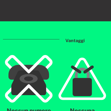
Vantaggi
Nessun numero
Nessuna