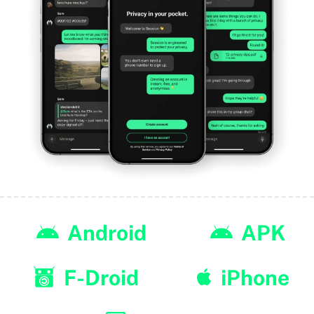
Android
APK
F-Droid
iPhone