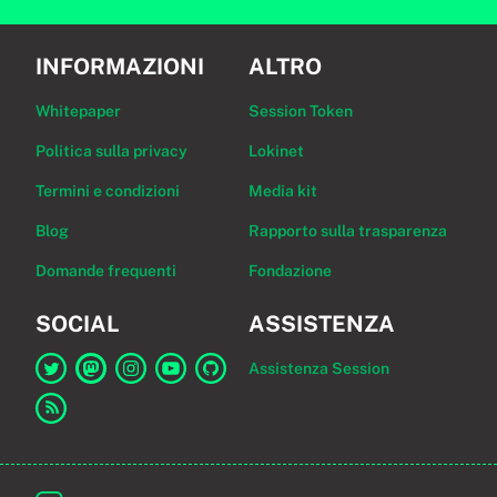
INFORMAZIONI
ALTRO
Whitepaper
Session Token
Politica sulla privacy
Lokinet
Termini e condizioni
Media kit
Blog
Rapporto sulla trasparenza
Domande frequenti
Fondazione
SOCIAL
ASSISTENZA
Assistenza Session
Link a Session su Twitter
Link a Session su Mastodon
Link a Session su Instagram
Link a Session su YouTube
Link a Session su GitHub
Link al feed RSS