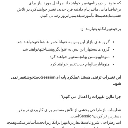
که منوها را دربرنامهتغییر خواهد داد. مراحل مورد نیاز برای
برخیاقدامات، مانند پیام دادنبه فرد جدید، تغییر خواهندکرد.در تلاش
هستیمتابعضیمطالبآموزشیقدیمیرابروز رسانی کنیم.
برخیتغییراتکلیدیعبارتند از:
گروه های بازاز این پس به عنوانانجمن هاشناختهخواهند شد
گروه هایبستهاز این پس به عنوانگروهشناختهخواهند شد
منوهایپیوستن بهانجمنتغییر خواهند کرد
منوهایارسالپیام جدیدتغییر خواهند کرد
این تغییرات تزئینی هستند.عملکرد پایه ایSessionدستخوشتغییر نمی
شود.
چرا مااین تغییرات را اعمال می کنیم؟
تنظیمات بازطراحی بخشی از تلاش مستمر برای کاربردی تر و در
دسترس تر کردنSessionاست.
اینبازطراحی،شروعاستفادهازبرنامهرابرایکاربرانجدیدآسانترمیکندوهمچن