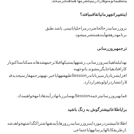
ینتنظیماتومنوهارادربینپلتفرمها هماهنگترمیکند.
اینتغییراتچهزمانیاتفاقمیافتد؟
بروزرسانیدرحالحاضردرمراحلپایانیمی باشد.طبق
برنامهدرهفتهآیندهمنتشرمیشود.
ترجمهبروزرسانی
بهدلیلماهیتاینبروزرسانی،رشتههایمتنیکهاقبلاترجمهشدهاندممکناستاکنوناز
کارافتادهیاجایگزینشوند.باتوجهبه
افزایشزیادپارسیزباناندرSessionطیهفتههایاخیر،تهیهترجمهفارسیجدیدقب
لازانتشاردراولویتقراردارد.
قمابهبروزرسانیترجمهSessionبهسایرزبانهادرآیندهادامهخواهیمداد.
برایاطلاعاتبیشترگوش به زنگ باشید
اطلاعاتبیشتردرمورداینبروزرسانیدرروزهایآیندهبهاشتراکگذاشتهخواهدشد
.ازطریقکانالهایرسانههایاجتماعی