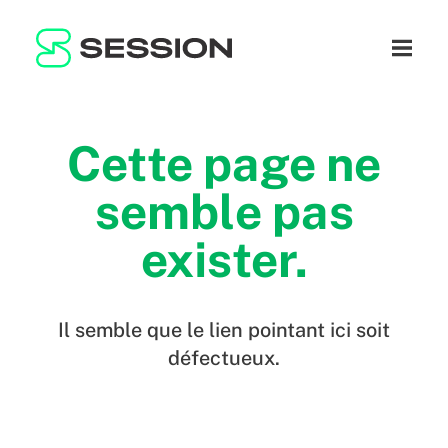
BLOG
RÉSEAU
Ouvrir 
GITHUB
SESSION TOKEN
AIDE
DOCS
FAQ
FAIRE UN DON
Cette page ne
WHITEPAPER
SUPPORT
FR
semble pas
LITEPAPER
exister.
Il semble que le lien pointant ici soit
défectueux.