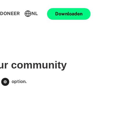
DONEER
NL
Downloaden
our community
option.