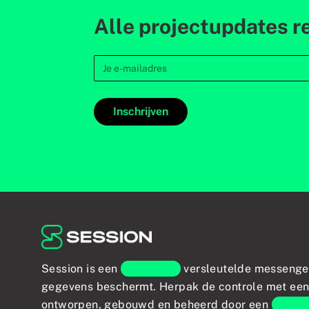
Alle projectupdates re
Inschrijven
Session is een
end-to-end
versleutelde messenge
gegevens beschermt. Herpak de controle met een 
ontworpen, gebouwd en beheerd door een
wereld