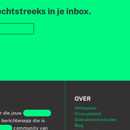
chtstreeks in je inbox.
OVER
Whitepaper
r die jouw
persoonlijke
Privacybeleid
Gebruiksvoorwaarden
berichtenapp die is
Blog
wijde
community van